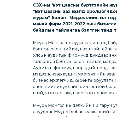
СЗХ-ны ‘Үнэт цаасны бүртгэлийн жу
“Үнэт цаасны зах зээлд оролцогчдо
журам” болон “Мэдээллийн ил тод
манай фирм 2021-2022 оны бизнес
байдлын тайлангаа бэлтгэн танд 
Мүүрь Монгол нь аудитын ил тод бай
бэлтгэн олон нийтэд нээлттэй тайлаг
Улсын аудитын фирмүүд дундаас анх
тайлангаа бэлтгэн олон нийтэд мэдээ
Аудитын фирмүүд өөрсдийн мэдээлл
мэдээлснээр аудит, мэргэжлийн зөвл
бизнес эрхлэгчид, хөрөнгө оруулагчи
олон нийт илүү сайн ойлголттой боло
шийдвэр гаргахад эергээр нөлөөлөх 
Мүүрь Монгол нь дэлхийн 113 гаруй у
явуулдаг Мүүрь Глобал сүлжээний ги