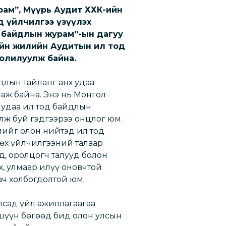
рам”, Мүүрь Аудит ХХК-ийн
д үйлчилгээ үзүүлэх
 байдлын журам”-ын дагуу
ийн жилийн Аудитын ил тод
толилуулж байна.
длын тайланг анх удаа
наж байна. Энэ нь Монгол
 удаа ил тод байдлын
лж буй гэдгээрээ онцлог юм.
ийг олон нийтэд ил тод
өх үйлчилгээний талаар
д, оролцогч талууд болон
х, улмаар илүү оновчтой
ач холбогдолтой юм.
лсад үйл ажиллагаагаа
шүүн бөгөөд бид олон улсын