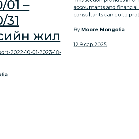
/01 –
accountants and financi
consultants can do to prot
0/31
By
Moore Mongolia
сийн жил
12 9 сар 2025
ort-2022-10-01-2023-10-
lia