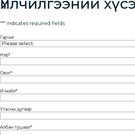
Үйлчилгээний хүс
"
*
" indicates required fields
Гарчиг
Нэр
*
Овог
*
И-мэйл
*
Утасны дугаар
Албан тушаал
*