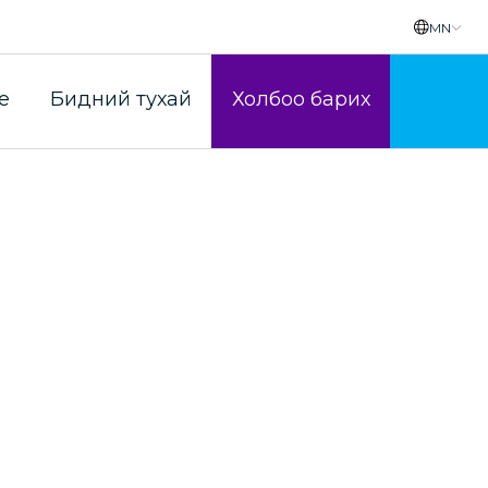
MN
йн тайлан 2021/10/01
e
Бидний тухай
Холбоо барих