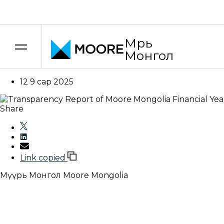
Үнэ шилжилтийн зөвлөх үйлчилгээ
Uncategorized
Мүүрь Аудит ХХК-ийн
Мүүрь
– 2022/09/30 бизнес
Монгол
12 9 сар 2025
Share
Link copied
Мүүрь Монгол
Moore Mongolia