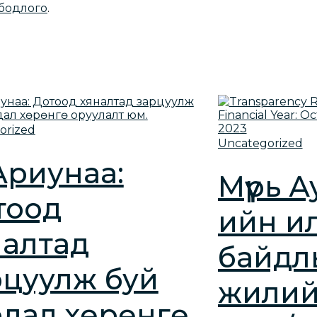
бодлого
.
orized
Uncategorized
Ариунаа:
Мүүрь 
тоод
ийн ил
налтад
байдл
рцуулж буй
жилий
рдал хөрөнгө