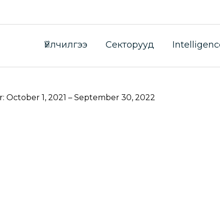
 ил тод байдлын жили
Үйлчилгээ
Секторууд
Intelligenc
ийн жил