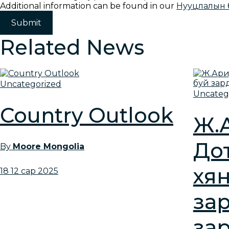
Additional information can be found in our
Нууцлалын 
Related News
Uncategorized
Uncateg
Country Outlook
Ж.
До
By
Moore Mongolia
хя
18 12 сар 2025
за
за