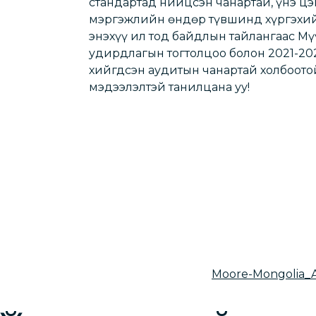
стандартад нийцсэн чанартай, үнэ цэ
мэргэжлийн өндөр түвшинд хүргэхийг
энэхүү ил тод байдлын тайлангаас М
удирдлагын тогтолцоо болон 2021-2
хийгдсэн аудитын чанартай холбоото
мэдээлэлтэй танилцана уу!
Moore-Mongolia_A