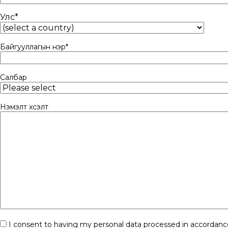
Улс
*
Countr
Байгууллагын нэр
*
Салбар
Нэмэлт хүсэлт
Consent
I consent to having my personal data processed in accordanc