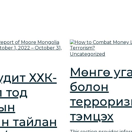
Uncategorized
Мөнгө уг
Аудит ХХК-
болон
 тод
террориз
ын
тэмцэх
н тайлан
This section provides info