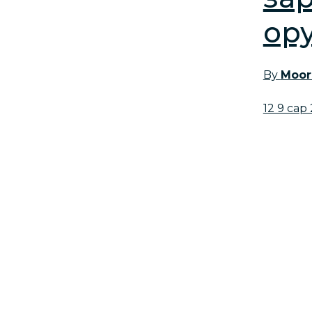
ор
By
Moor
12 9 сар