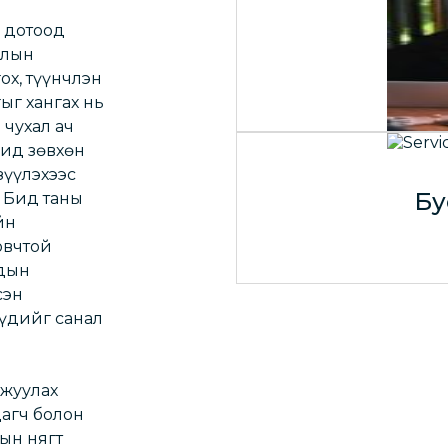
Са
 дотоод
алын
аж
ох, түүнчлэн
ыг хангах нь
чухал ач
бид зөвхөн
үүлэхээс
Бу
 Бид таны
йн
овчтой
удын
сэн
үдийг санал
ажуулах
агч болон
ын нягт