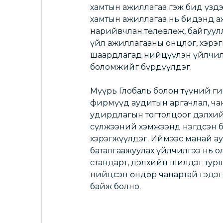
хамтын ажиллагаа гэж бид үздэ
хамтын ажиллагаа нь бидэнд а
нарийвчлан төлөвлөж, байгуул
үйл ажиллагааны онцлог, хэрэг
шаардлагад нийцүүлэн үйлчилг
боломжийг бүрдүүлдэг.
Мүүрь Глобаль болон түүний г
фирмүүд аудитын аргачлал, ч
удирдлагын тогтолцоог дэлхи
сүлжээний хэмжээнд нэгдсэн 
хэрэгжүүлдэг. Иймээс манай а
баталгаажуулах үйлчилгээ нь о
стандарт, дэлхийн шилдэг тур
нийцсэн өндөр чанартай гэдэгт
байж болно.