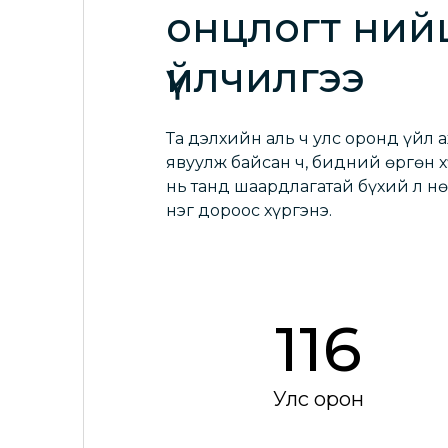
онцлогт ний
үйлчилгээ
Та дэлхийн аль ч улс оронд үйл 
явуулж байсан ч, бидний өргөн 
нь танд шаардлагатай бүхий л н
нэг дороос хүргэнэ.
116
Улс орон