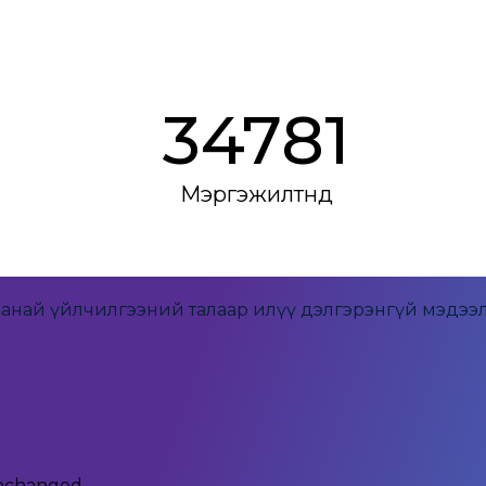
37200
Мэргэжилтнүүд
манай үйлчилгээний талаар илүү дэлгэрэнгүй мэдээл
 unchanged.