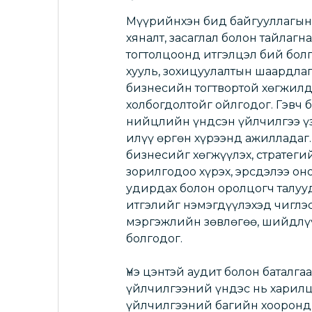
Мүүрийнхэн бид байгууллагын
хяналт, засаглал болон тайлагн
тогтолцоонд итгэлцэл бий болг
хууль, зохицуулалтын шаардлаг
бизнесийн тогтвортой хөгжилд 
холбогдолтойг ойлгодог. Гэвч 
нийцлийн үндсэн үйлчилгээ үз
илүү өргөн хүрээнд ажилладаг.
бизнесийг хөгжүүлэх, стратеги
зорилгодоо хүрэх, эрсдэлээ он
удирдах болон оролцогч талу
итгэлийг нэмэгдүүлэхэд чиглэ
мэргэжлийн зөвлөгөө, шийдлү
болгодог.
Үнэ цэнтэй аудит болон баталга
үйлчилгээний үндэс нь харилц
үйлчилгээний багийн хооронд