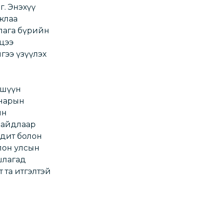
г. Энэхүү
жлаа
лага бүрийн
цээ
ээ үзүүлэх
ишүүн
анарын
йн
байдлаар
удит болон
лон улсын
шлагад
 та итгэлтэй