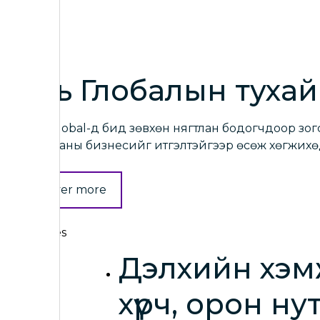
Мүүрь Глобалын тухай
Moore Global-д бид зөвхөн нягтлан бодогчдоор зог
бөгөөд таны бизнесийг итгэлтэйгээр өсөж хөгжихө
Discover more
Дэлхийн хэм
хүрч, орон ну