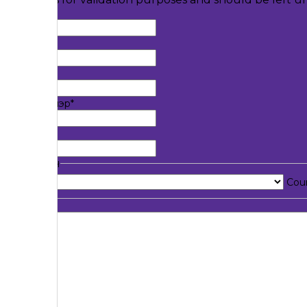
Нэр
*
Овог
*
Гарчиг
*
Компаний нэр
*
И-мэйл
*
Улс орон
Cou
Зурвас