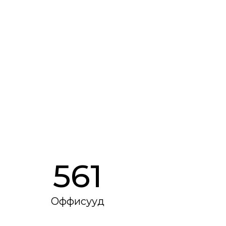
563
Оффисууд