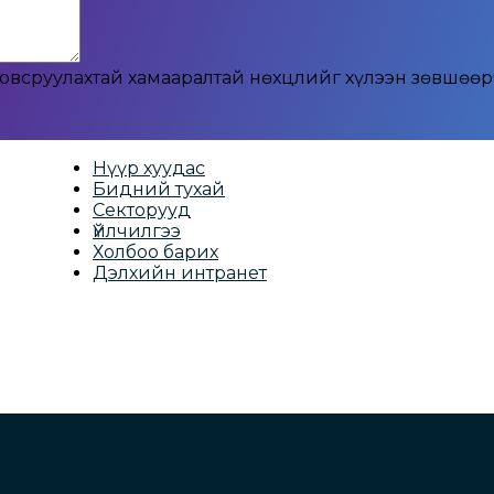
ловсруулахтай хамааралтай нөхцлийг хүлээн зөвшөө
Нүүр хуудас
Бидний тухай
Секторууд
Үйлчилгээ
Холбоо барих
Дэлхийн интранет