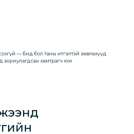
сохгүй — бид бол таны итгэлтэй зөвлөхүүд
д зориулагдсан хамтрагч юм.
жээнд
тгийн