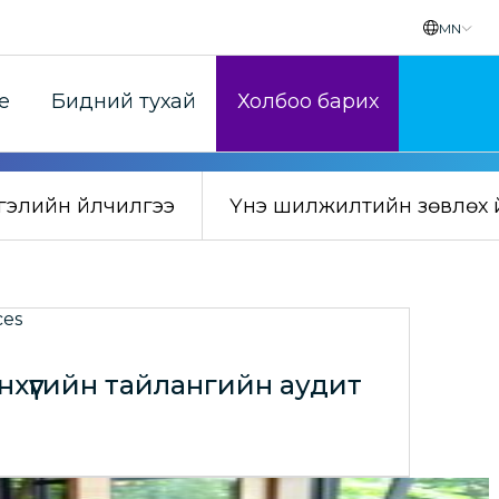
MN
e
Бидний тухай
Холбоо барих
тгэлийн үйлчилгээ
Үнэ шилжилтийн зөвлөх ү
нхүүгийн тайлангийн аудит