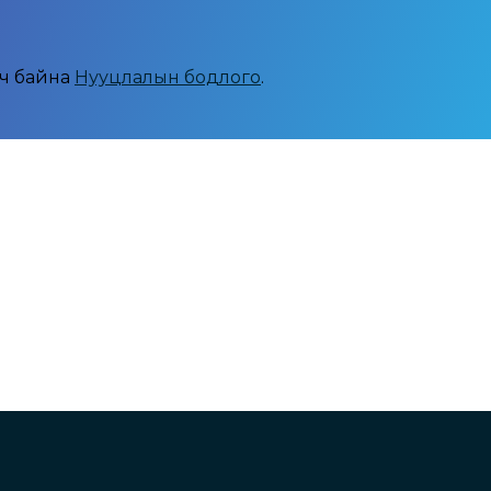
рч байна
Нууцлалын бодлого
.