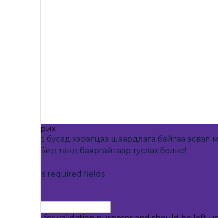
Холбоо барих
Хэрэв танд бусад хэрэгцээ шаардлага байгаа эсвэл 
хэрэггүй. Бид танд баяртайгаар туслах болно!
"
*
" indicates required fields
Phone
This field is for validation purposes and should be left