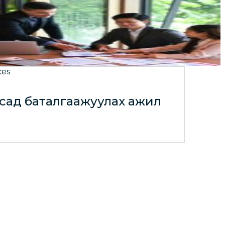
нхүүгийн тайланг нягтлах
ил
сад баталгаажуулах ажил