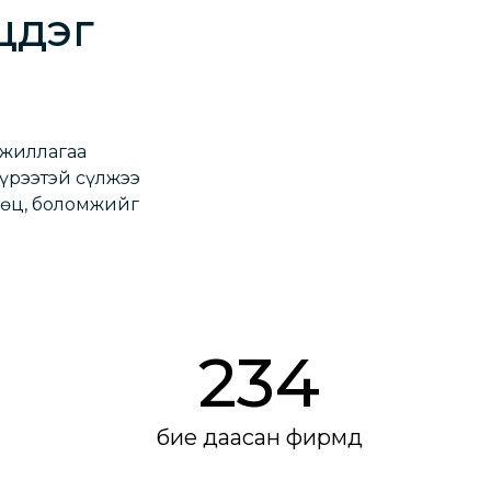
цдэг
ажиллагаа
хүрээтэй сүлжээ
өөц, боломжийг
234
бие даасан фирмүүд