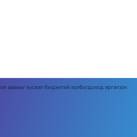
эл авахыг хүсвэл бидэнтэй холбогдоход эргэлзэх