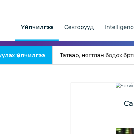
гээнүүд
Үйлчилгээ
Секторууд
Intelligenc
уулах үйлчилгээ
Татвар, нягтлан бодох бүр
Са