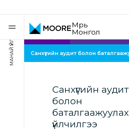
Үнэ шилжилтийн зөвлөх үйлчилгээ
Манай үйлчил
МАНАЙ ҮЙЛЧИЛГЭЭНҮҮД
Мүүрь
Монгол
Холбоо барих
Санхүүгийн аудит болон баталгааж
Санхүүгийн аудит
болон
баталгаажуулах
үйлчилгээ