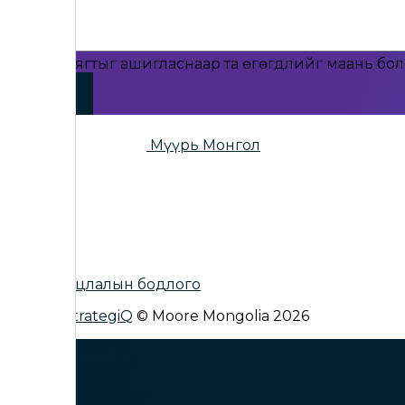
Энэхүү маягтыг ашигласнаар та өгөгдлийг маань бо
Мүүрь Монгол
Нууцлалын бодлого
Site by
StrategiQ
© Moore Mongolia 2026
Үйлчилгээ
Секторууд
Back
Салбар