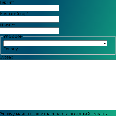
Гарчиг
*
Компаний нэр
*
И-мэйл
*
Улс орон
Country
Зурвас
Энэхүү маягтыг ашигласнаар та өгөгдлийг маань