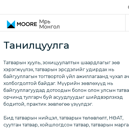
Үнэ шилжилтийн зөвлөх үйлчилгээ
Татварын зөвлөх үйлчилгэ
Мүүрь
Монгол
Танилцуулга
Татварын хууль, зохицуулалтын шаардлагыг зөв
хэрэгжүүлэх, татварын эрсдэлийг удирдах нь
байгууллагын тогтвортой үйл ажиллагаанд чухал а
холбогдолтой байдаг. Мүүрийн зөвлөхүүд нь
байгууллагуудад дотоодын болон олон улсын татв
орчинд тулгарч буй асуудлуудыг шийдвэрлэхэд
бодитой, практик зөвлөгөө үзүүлдэг.
Бид татварын нийцэл, татварын төлөвлөлт, НӨАТ,
суутган татвар, хойшлогдсон татвар, татварын марга