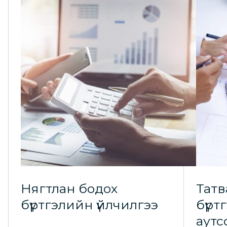
Нягтлан бодох
Татв
бүртгэлийн үйлчилгээ
бүрт
аут