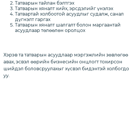
Татварын тайлан бэлтгэх
Татварын хяналт хийх, эрсдэлийг үнэлэх
Татвартай холбоотой асуудлыг судалж, санал
дүгнэлт гаргах
Татварын хяналт шалгалт болон маргаантай
асуудлаар төлөөлөн оролцох
Хэрэв та татварын асуудлаар мэргэжлийн зөвлөгөө
авах, эсвэл өөрийн бизнесийн онцлогт тохирсон
шийдэл боловсруулахыг хүсвэл бидэнтэй холбогд
уу.