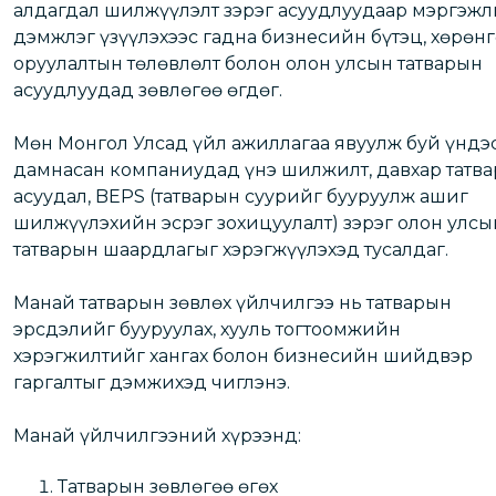
алдагдал шилжүүлэлт зэрэг асуудлуудаар мэргэж
дэмжлэг үзүүлэхээс гадна бизнесийн бүтэц, хөрөнг
оруулалтын төлөвлөлт болон олон улсын татварын
асуудлуудад зөвлөгөө өгдөг.
Мөн Монгол Улсад үйл ажиллагаа явуулж буй үндэ
дамнасан компаниудад үнэ шилжилт, давхар татв
асуудал, BEPS (татварын суурийг бууруулж ашиг
шилжүүлэхийн эсрэг зохицуулалт) зэрэг олон улсы
татварын шаардлагыг хэрэгжүүлэхэд тусалдаг.
Манай татварын зөвлөх үйлчилгээ нь татварын
эрсдэлийг бууруулах, хууль тогтоомжийн
хэрэгжилтийг хангах болон бизнесийн шийдвэр
гаргалтыг дэмжихэд чиглэнэ.
Манай үйлчилгээний хүрээнд:
Татварын зөвлөгөө өгөх