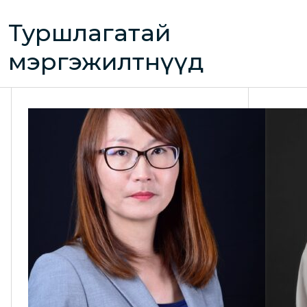
Туршлагатай
мэргэжилтнүүд