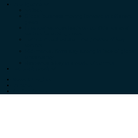
Intelligence
Back
Global business moving forward in different
gears
Financial services leads on confidence as all
sectors face rising costs
Tech and real estate most positive of key
sectors
Mid-market firms stay strong in face of global
uncertainty
Resilience is key in a world of turmoil
Бидний тухай
News & Insights
Intranet
Холбоо барих