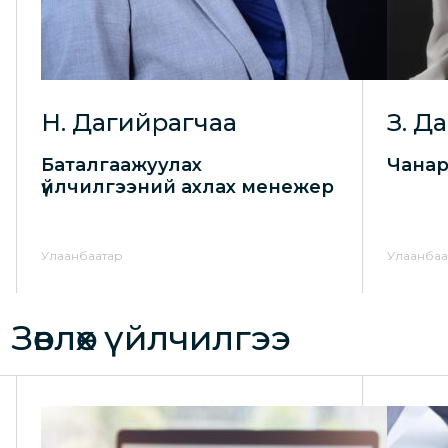
Н. Дагийрагчаа
З. Д
Баталгаажуулах
Чанар
үйлчилгээний ахлах менежер
Улаанбаатар
Улаанбаа
Зөвлөх үйлчилгээ