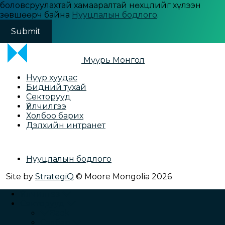
боловсруулахтай хамааралтай нөхцлийг хүлээн
зөвшөөрч байна
Нууцлалын бодлого
.
Мүүрь Монгол
Нүүр хуудас
Бидний тухай
Секторууд
Үйлчилгээ
Холбоо барих
Дэлхийн интранет
Нууцлалын бодлого
Site by
StrategiQ
© Moore Mongolia 2026
Үйлчилгээ
Секторууд
Back
Салбар