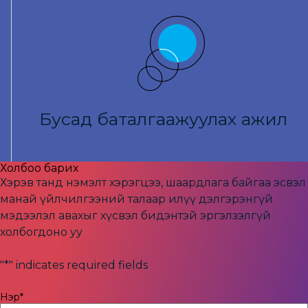
Бусад баталгаажуулах ажил
Холбоо барих
Хэрэв танд нэмэлт хэрэгцээ, шаардлага байгаа эсвэл
манай үйлчилгээний талаар илүү дэлгэрэнгүй
мэдээлэл авахыг хүсвэл бидэнтэй эргэлзэлгүй
холбогдоно уу
"
*
" indicates required fields
Нэр
*