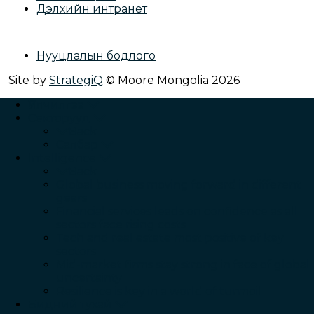
Дэлхийн интранет
Нууцлалын бодлого
Site by
StrategiQ
© Moore Mongolia 2026
Үйлчилгээ
Секторууд
Back
Салбар
Intelligence
Back
Global business moving forward in different
gears
Financial services leads on confidence as all
sectors face rising costs
Tech and real estate most positive of key
sectors
Mid-market firms stay strong in face of global
uncertainty
Resilience is key in a world of turmoil
Бидний тухай