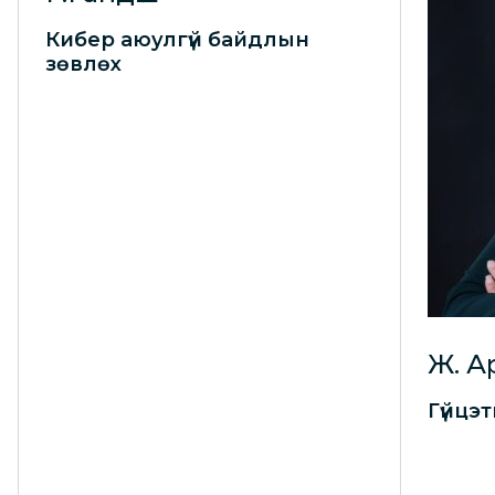
Кибер аюулгүй байдлын
зөвлөх
Ж. А
Гүйцэ