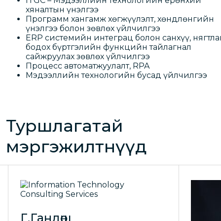
ITGC – Мэдээллийн технологийн ерөнхий
хяналтын үнэлгээ
Программ хангамж хөгжүүлэлт, хөндлөнгийн
үнэлгээ болон зөвлөх үйлчилгээ
ERP системийн интеграц болон санхүү, нягтла
бодох бүртгэлийн функцийн тайлагнал
сайжруулах зөвлөх үйлчилгээ
Процесс автоматжуулалт, RPA
Мэдээллийн технологийн бусад үйлчилгээ
Туршлагатай
мэргэжилтнүүд
Г.Гандөш