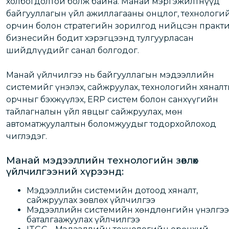
холбогдолтой болж байна. Манай мэргэжилтнүүд
байгууллагын үйл ажиллагааны онцлог, технологи
орчин болон стратегийн зорилгод нийцсэн практи
бизнесийн бодит хэрэгцээнд тулгуурласан
шийдлүүдийг санал болгодог.
Манай үйлчилгээ нь байгууллагын мэдээллийн
системийг үнэлэх, сайжруулах, технологийн хянал
орчныг бэхжүүлэх, ERP систем болон санхүүгийн
тайлагналын үйл явцыг сайжруулах, мөн
автоматжуулалтын боломжуудыг тодорхойлоход
чиглэдэг.
Манай мэдээллийн технологийн зөвлөх
үйлчилгээний хүрээнд:
Мэдээллийн системийн дотоод хяналт,
сайжруулах зөвлөх үйлчилгээ
Мэдээллийн системийн хөндлөнгийн үнэлгээ
баталгаажуулах үйлчилгээ