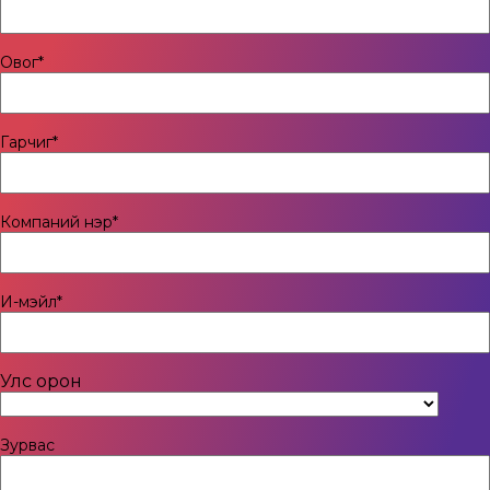
Овог
*
Гарчиг
*
Компаний нэр
*
И-мэйл
*
Улс орон
Countr
Зурвас