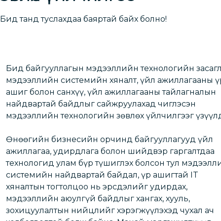
Бид танд туслахдаа баяртай байх болно!
Бид байгууллагын мэдээллийн технологийн засагл
мэдээллийн системийн хяналт, үйл ажиллагааны ү
ашиг болон санхүү, үйл ажиллагааны тайлагналын
найдвартай байдлыг сайжруулахад чиглэсэн
мэдээллийн технологийн зөвлөх үйлчилгээг үзүүлд
Өнөөгийн бизнесийн орчинд байгууллагууд үйл
ажиллагаа, удирдлага болон шийдвэр гаргалтдаа
технологид улам бүр түшиглэх болсон тул мэдээлл
системийн найдвартай байдал, үр ашигтай IT
хяналтын тогтолцоо нь эрсдэлийг удирдах,
мэдээллийн аюулгүй байдлыг хангах, хууль,
зохицуулалтын нийцлийг хэрэгжүүлэхэд чухал ач