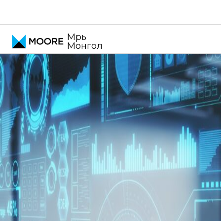
Үнэ шилжилтийн зөвлөх үйлчилгээ
Мүүрь
Монгол