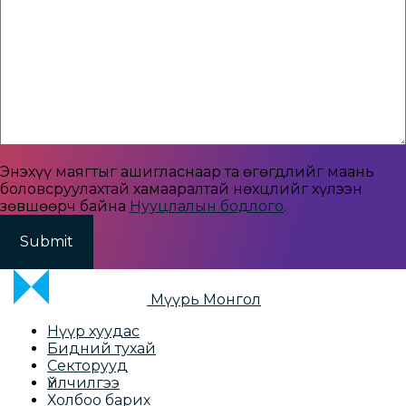
Энэхүү маягтыг ашигласнаар та өгөгдлийг маань
боловсруулахтай хамааралтай нөхцлийг хүлээн
зөвшөөрч байна
Нууцлалын бодлого
.
Мүүрь Монгол
Нүүр хуудас
Бидний тухай
Секторууд
Үйлчилгээ
Холбоо барих