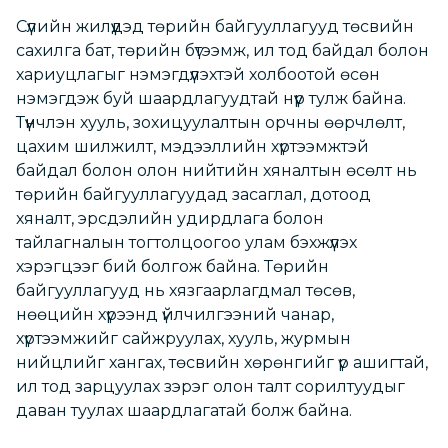
Сүүлийн жилүүдэд төрийн байгууллагууд төсвийн
сахилга бат, төрийн бүтээмж, ил тод байдал болон
хариуцлагыг нэмэгдүүлэхтэй холбоотой өсөн
нэмэгдэж буй шаардлагуудтай нүүр тулж байна.
Түүнчлэн хууль, зохицуулалтын орчны өөрчлөлт,
цахим шилжилт, мэдээллийн хүртээмжтэй
байдал болон олон нийтийн хяналтын өсөлт нь
төрийн байгууллагуудад засаглал, дотоод
хяналт, эрсдэлийн удирдлага болон
тайлагналын тогтолцоогоо улам бэхжүүлэх
хэрэгцээг бий болгож байна. Төрийн
байгууллагууд нь хязгаарлагдмал төсөв,
нөөцийн хүрээнд үйлчилгээний чанар,
хүртээмжийг сайжруулах, хууль, журмын
нийцлийг хангах, төсвийн хөрөнгийг үр ашигтай,
ил тод зарцуулах зэрэг олон талт сорилтуудыг
даван туулах шаардлагатай болж байна.