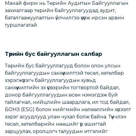
Манай фирм нь Төрийн Аудитын Байгууллагын
захиалгаар төрийн байгууллагуудад аудит,
баталгаажуулалтын үйлчилгээ үзүүлж ирсэн арвин
туршлагатай.
Төрийн бус байгууллагын салбар
Төрийн бус байгууллагууд болон олон улсын
байгууллагуудын санхүүжилттэй төсөл, хөтөлбөр
хэрэгжүүлэгч байгууллагуудын хувьд
санхүүжилтийн эх үүсвэрийн тогтвортой байдал,
донор байгууллагуудын өсөн нэмэгдэж буй
тайлагнал, нийцлийн шаардлага, ил тод байдал,
БОНЗ (ESG) болон нийгмийн нөлөөллийн хүлээлт
зэрэг асуудлууд улам чухал болж байна. Түүнчлэн
төсөл, хөтөлбөрийн нөөцийг үр ашигтай
зарцуулах, оролцогч талуудын итгэлийг