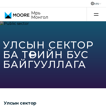
MN
Мүүрь
Монгол
Үнэ шилжилтийн зөвлөх үйлчилгээ
УЛСЫН СЕКТОР
БА ТӨРИЙН БУС
БАЙГУУЛЛАГА
Улсын сектор