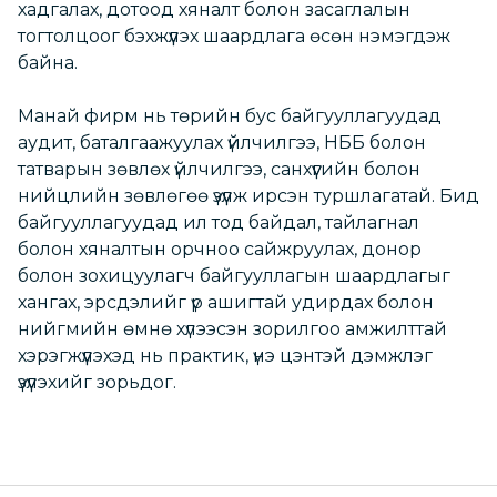
хадгалах, дотоод хяналт болон засаглалын
тогтолцоог бэхжүүлэх шаардлага өсөн нэмэгдэж
байна.
Манай фирм нь төрийн бус байгууллагуудад
аудит, баталгаажуулах үйлчилгээ, НББ болон
татварын зөвлөх үйлчилгээ, санхүүгийн болон
нийцлийн зөвлөгөө үзүүлж ирсэн туршлагатай. Бид
байгууллагуудад ил тод байдал, тайлагнал
болон хяналтын орчноо сайжруулах, донор
болон зохицуулагч байгууллагын шаардлагыг
хангах, эрсдэлийг үр ашигтай удирдах болон
нийгмийн өмнө хүлээсэн зорилгоо амжилттай
хэрэгжүүлэхэд нь практик, үнэ цэнтэй дэмжлэг
үзүүлэхийг зорьдог.