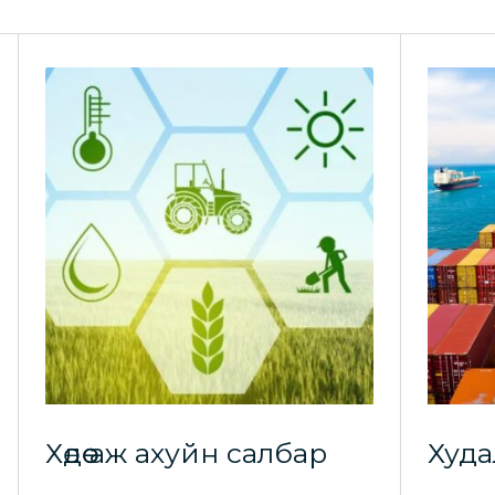
Хөдөө аж ахуйн салбар
Худа