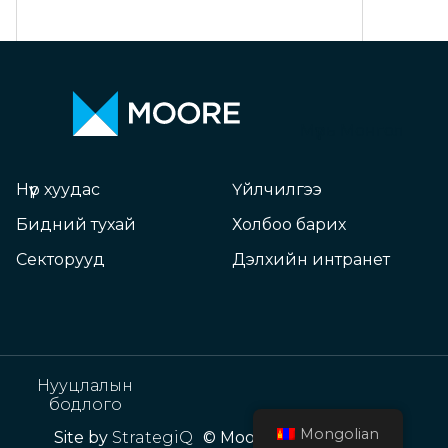
Мүүрь Монгол
Нүүр хуудас
Үйлчилгээ
Бидний тухай
Холбоо барих
Секторууд
Дэлхийн интранет
Нууцлалын
бодлого
Mongolian
Site by
StrategiQ
© Moore Mongolia 2026