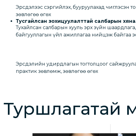
Эрсдэлээс сэргийлэх, бууруулахад чиглэсэн то
зөвлөгөө өгөх
Тусгайлсан зохицуулалттай салбарын хяна
Тухайлсан салбарын хууль эрх зүйн шаардлага,
байгууллагын үйл ажиллагаа нийцэж байгаа э
Эрсдэлийн удирдлагын тогтолцоог сайжруулах
практик зөвлөмж, зөвлөгөө өгөх
Туршлагатай м