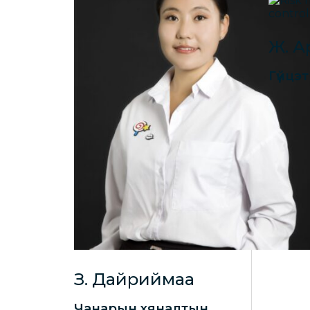
Ж. А
Гүйцэ
З. Дайриймаа
Чанарын хяналтын