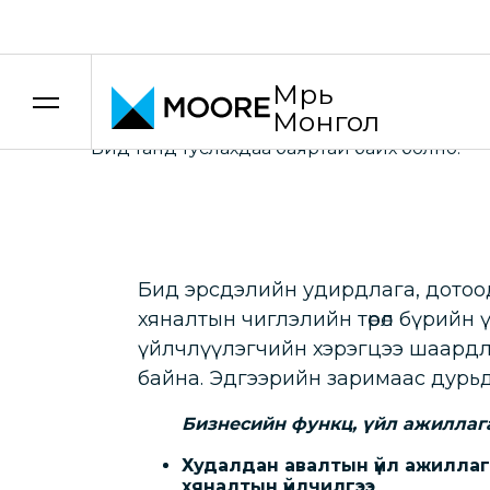
Үнэ шилжилтийн зөвлөх үйлчилгээ
Эрсдэлийн у
Мүүрь
Монгол
Бид танд туслахдаа баяртай байх болно!
Бид эрсдэлийн удирдлага, дотоод
хяналтын чиглэлийн төрөл бүрийн 
үйлчлүүлэгчийн хэрэгцээ шаардл
байна. Эдгээрийн заримаас дурьд
Бизнесийн функц, үйл ажиллаг
Худалдан авалтын үйл ажилла
хяналтын үйлчилгээ