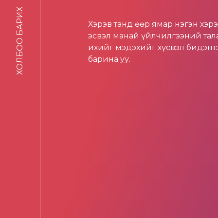
ХОЛБОО БАРИХ
Хэрэв танд өөр ямар нэгэн хэр
эсвэл манай үйлчилгээний тал
ихийг мэдэхийг хүсвэл бидэнт
барина уу.