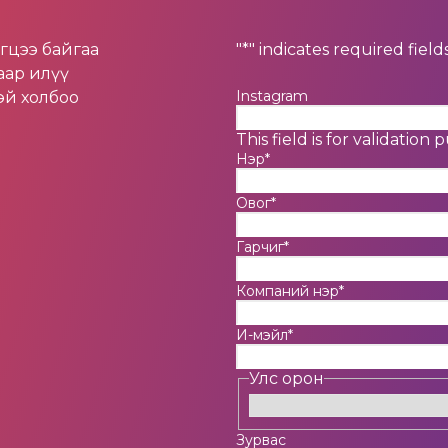
эгцээ байгаа
"
*
" indicates required field
аар илүү
Instagram
эй холбоо
This field is for validati
Нэр
*
Овог
*
Гарчиг
*
Компаний нэр
*
И-мэйл
*
Улс орон
Зурвас