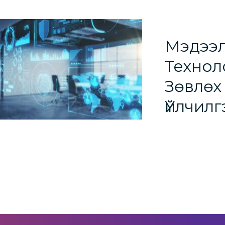
Мэдээ
Технол
Зөвлөх
Үйлчилг