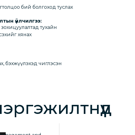
гтолцоо бий болгоход туслах
лтын үйлчилгээ:
 зохицуулалтад тухайн
сэхийг хянах
, бэхжүүлэхэд чиглэсэн
эргэжилтнүүд