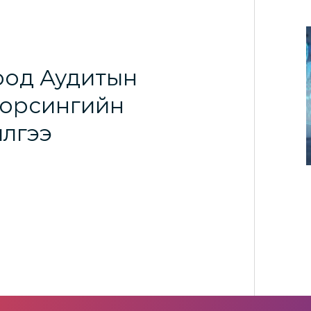
оод Аудитын
сорсингийн
илгээ