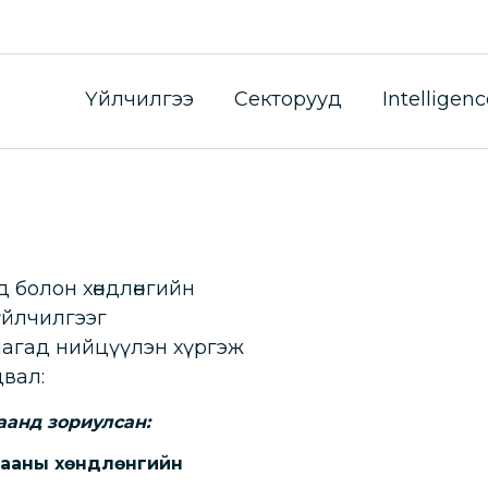
дирдлага, хяна
Үйлчилгээ
Секторууд
Intelligenc
 болон хөндлөнгийн
үйлчилгээг
агад нийцүүлэн хүргэж
вал:
аанд зориулсан:
гааны хөндлөнгийн