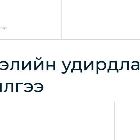
тар
дэлийн удирдла
илгээ