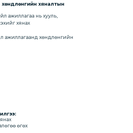
 хөндлөнгийн хяналтын
л ажиллагаа нь хууль,
сэхийг хянах
йл ажиллагаанд хөндлөнгийн
налтын үйлчилгээ:
хянах
лөгөө өгөх