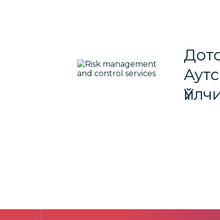
Дот
Аут
Үйлч