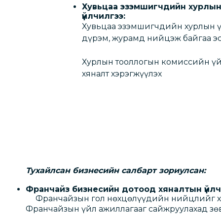
Хувьцаа эзэмшигчдийн хурлын
үйлчилгээ:
Хувьцаа эзэмшигчдийн хурлын үй
дүрэм, журамд нийцэж байгаа э
Хурлын тооллогын комиссийн ү
хяналт хэрэгжүүлэх
Тухайлсан бизнесийн салбарт зориулсан:
Франчайз бизнесийн дотоод хя
Франчайзын гол нөхцөлүүдийн нийцлийг 
Франчайзын үйл ажиллагааг сайжруулахад зөв