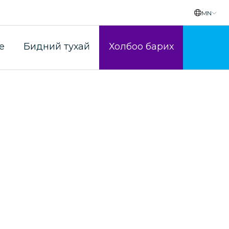
MN
лтын үйлчилгэ
e
Бидний тухай
Холбоо барих