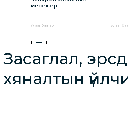
менежер
Улаанбаатар
Улаанбаа
1
1
Засаглал, эрс
хяналтын үйлч