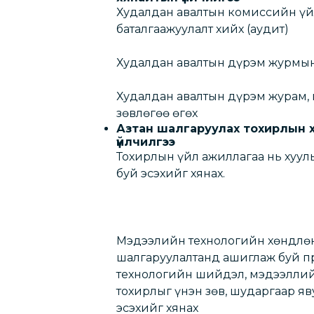
Худалдан авалтын комиссийн ү
баталгаажуулалт хийх (аудит)
Худалдан авалтын дүрэм журмы
Худалдан авалтын дүрэм журам,
зөвлөгөө өгөх
Азтан шалгаруулах тохирлын 
үйлчилгээ
Тохирлын үйл ажиллагаа нь хуу
буй эсэхийг хянах.
Мэдээлийн технологийн хөндлөн
шалгаруулалтанд ашиглаж буй п
технологийн шийдэл, мэдээллий
тохирлыг үнэн зөв, шударгаар я
эсэхийг хянах