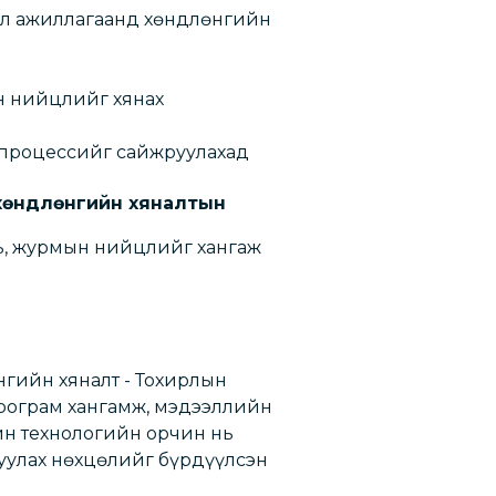
йл ажиллагаанд хөндлөнгийн
н нийцлийг хянах
 процессийг сайжруулахад
хөндлөнгийн хяналтын
ль, журмын нийцлийг хангаж
гийн хяналт - Тохирлын
рограм хангамж, мэдээллийн
н технологийн орчин нь
вуулах нөхцөлийг бүрдүүлсэн