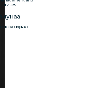
риунаа
тгэх захирал