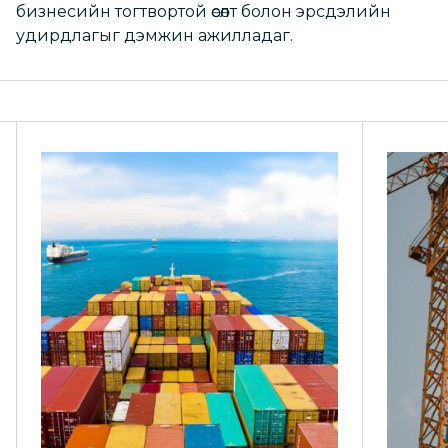
бизнесийн тогтвортой өсөлт болон эрсдэлийн
удирдлагыг дэмжин ажилладаг.