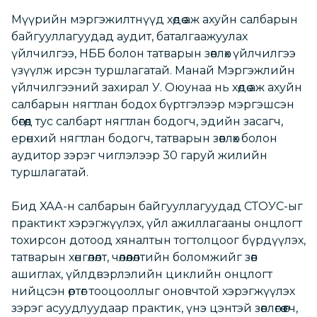
Мүүрийн мэргэжилтнүүд хөдөө аж ахуйн салбарын
байгууллагуудад аудит, баталгаажуулах
үйлчилгээ, НББ болон татварын зөвлөх үйлчилгээ
үзүүлж ирсэн туршлагатай. Манай Мэргэжлийн
үйлчилгээний захирал У. Оюунаа нь хөдөө аж ахуйн
салбарын нягтлан бодох бүртгэлээр мэргэшсэн
бөгөөд тус салбарт нягтлан бодогч, эдийн засагч,
ерөнхий нягтлан бодогч, татварын зөвлөх болон
аудитор зэрэг чиглэлээр 30 гаруй жилийн
туршлагатай.
Бид ХАА-н салбарын байгууллагуудад СТОУС-ыг
практикт хэрэгжүүлэх, үйл ажиллагааны онцлогт
тохирсон дотоод хяналтын тогтолцоог бүрдүүлэх,
татварын хөнгөлөлт, чөлөөлөлтийн боломжийг зөв
ашиглах, үйлдвэрлэлийн циклийн онцлогт
нийцсэн өртөг тооцооллыг оновчтой хэрэгжүүлэх
зэрэг асуудлуудаар практик, үнэ цэнтэй зөвлөгөө өгч,