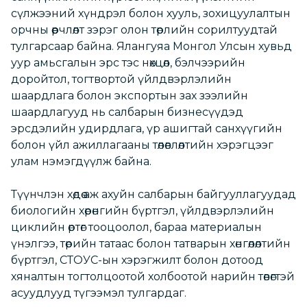
сүлжээний хүндрэл болон хууль, зохицуулалтын
орчны өөрчлөлт зэрэг олон төрлийн сорилтуудтай
тулгарсаар байна. Ялангуяа Монгол Улсын хувьд
уур амьсгалын эрс тэс нөхцөл, бэлчээрийн
доройтол, тогтвортой үйлдвэрлэлийн
шаардлага болон экспортын зах зээлийн
шаардлагууд нь салбарын бизнесүүдэд
эрсдэлийн удирдлага, үр ашигтай санхүүгийн
болон үйл ажиллагааны төлөвлөлтийн хэрэгцээг
улам нэмэгдүүлж байна.
Түүнчлэн хөдөө аж ахуйн салбарын байгууллагуудад
биологийн хөрөнгийн бүртгэл, үйлдвэрлэлийн
циклийн өртөг тооцоолол, бараа материалын
үнэлгээ, төрийн татаас болон татварын хөнгөлөлтийн
бүртгэл, СТОУС-ын хэрэгжилт болон дотоод
хяналтын тогтолцоотой холбоотой нарийн төвөгтэй
асуудлууд түгээмэл тулгардаг.