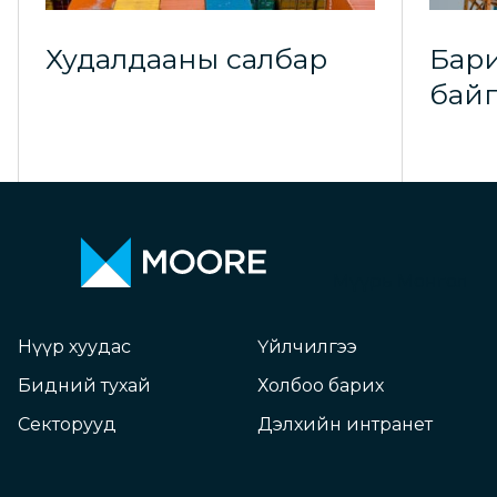
Худалдааны салбар
Бари
байг
Мүүрь Монгол
Нүүр хуудас
Үйлчилгээ
Бидний тухай
Холбоо барих
Секторууд
Дэлхийн интранет