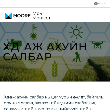
MN
Мүүрь
Монгол
Үнэ шилжилтийн зөвлөх үйлчилгээ
ХӨДӨӨ АЖ АХУЙН
САЛБАР
Хөдөө аж ахуйн салбар нь цаг уурын өөрчлөлт, байгаль
орчны эрсдэл, зах зээлийн үнийн хэлбэлзэл,
санхүүжилтийн хүртээмж, нийлүүлэлтийн