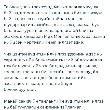
Та олон улсын зах зээлд үйл ажиллагаа явуулж
байгаа, дотоодын зах зээлд шинэ бизнес эхлүүлж
байгаа, эсвэл санхүүгийн тайлан үнэн зөв,
шударгаар илэрхийлэгдсэн эсэхэд хараат бус
баталгаажуулалт авах шаардлагатай байгаа
эсэхээс үл хамааран Мүүрь Монгол таны хэрэгцээнд
нийцсэн мэргэжлийн үйлчилгээг үзүүлнэ.
Үнэ цэнтэй аудитын үйлчилгээ үзүүлэхийн үндэс нь
харилцагчийн бизнесийг гүнзгий ойлгох явдал
гэж бид үздэг. Иймээс бид аудитын аргачлал,
төлөвлөлтөө таны бизнесийн гол эрсдэлүүд, үйл
ажиллагааны онцлог болон компанийн
засаглалын шаардлагад нийцүүлэн
боловсруулдаг.
Манай санхүүгийн тайлангийн аудитын үйлчилгээ
нь байгууллагын санхүүгийн тайлагнал,