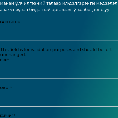
манай үйлчилгээний талаар илүү дэлгэрэнгүй мэдээлэл
авахыг хүсвэл бидэнтэй эргэлзэлгүй холбогдоно уу
FACEBOOK
This field is for validation purposes and should be left
unchanged.
НЭР
*
ОВОГ
*
ГАРЧИГ
*