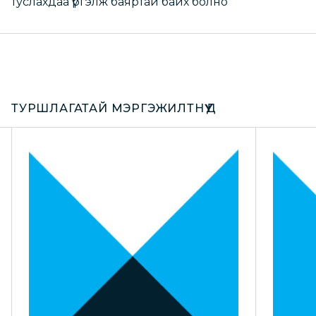
туслахдаа үргэлж баяртай байх болно
ТУРШЛАГАТАЙ МЭРГЭЖИЛТНҮҮД