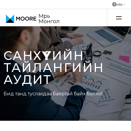
MN
Мүүрь
Монгол
Үнэ шилжилтийн зөвлөх үйлчилгээ
САНХҮҮГИЙН
ТАЙЛАНГИЙН
АУДИТ
Бид танд туслахдаа баяртай байх болно!