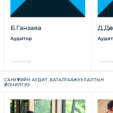
Б.Ганзаяа
Д.Дөлг
Аудитор
Ауди
Улаанбаатар
Улаанбаа
САНХҮҮГИЙН АУДИТ, БАТАЛГААЖУУЛАЛТЫН
ҮЙЛЧИЛГЭЭ