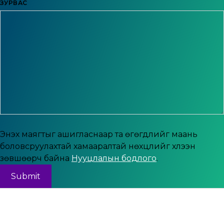
ЗУРВАС
Энэхүү маягтыг ашигласнаар та өгөгдлийг маань
боловсруулахтай хамааралтай нөхцлийг хүлээн
зөвшөөрч байна
Нууцлалын бодлого
.