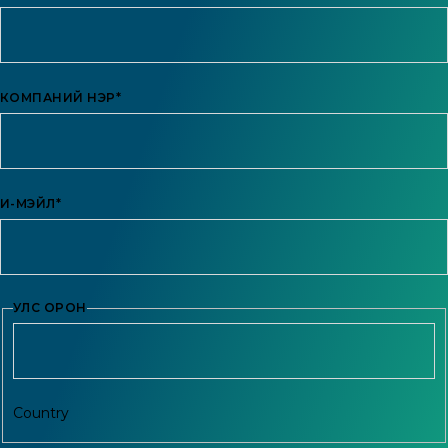
КОМПАНИЙ НЭР
*
И-МЭЙЛ
*
УЛС ОРОН
Country