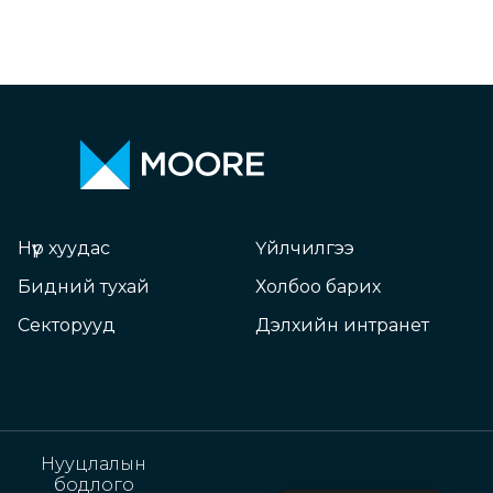
Мүүрь Монгол
Нүүр хуудас
Үйлчилгээ
Бидний тухай
Холбоо барих
Секторууд
Дэлхийн интранет
Нууцлалын
бодлого