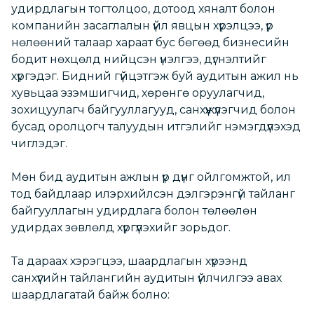
удирдлагын тогтолцоо, дотоод хяналт болон
компанийн засаглалын үйл явцын хүрэлцээ, үр
нөлөөний талаар хараат бус бөгөөд бизнесийн
бодит нөхцөлд нийцсэн үнэлгээ, дүгнэлтийг
хүргэдэг. Бидний гүйцэтгэж буй аудитын ажил нь
хувьцаа эзэмшигчид, хөрөнгө оруулагчид,
зохицуулагч байгууллагууд, санхүүжүүлэгчид болон
бусад оролцогч талуудын итгэлийг нэмэгдүүлэхэд
чиглэдэг.
Мөн бид аудитын ажлын үр дүнг ойлгомжтой, ил
тод байдлаар илэрхийлсэн дэлгэрэнгүй тайланг
байгууллагын удирдлага болон төлөөлөн
удирдах зөвлөлд хүргүүлэхийг зорьдог.
Та дараах хэрэгцээ, шаардлагын хүрээнд
санхүүгийн тайлангийн аудитын үйлчилгээ авах
шаардлагатай байж болно: