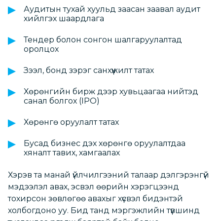
Аудитын тухай хуульд заасан заавал аудит
хийлгэх шаардлага
Тендер болон сонгон шалгаруулалтад
оролцох
Зээл, бонд зэрэг санхүүжилт татах
Хөрөнгийн бирж дээр хувьцаагаа нийтэд
санал болгох (IPO)
Хөрөнгө оруулалт татах
Бусад бизнес дэх хөрөнгө оруулалтдаа
хяналт тавих, хамгаалах
Хэрэв та манай үйлчилгээний талаар дэлгэрэнгүй
мэдээлэл авах, эсвэл өөрийн хэрэгцээнд
тохирсон зөвлөгөө авахыг хүсвэл бидэнтэй
холбогдоно уу. Бид танд мэргэжлийн түвшинд