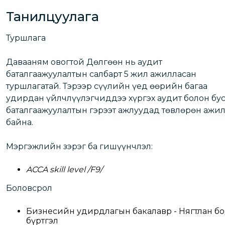
Танилцуулага
Туршлага
Давааням овогтой Дөлгөөн нь аудит
баталгаажуулалтын салбарт 5 жил ажилласан
туршлагатай. Тэрээр сүүлийн үед өөрийн багаа
удирдан үйлчлүүлэгчиддээ хүргэх аудит болон бу
баталгаажуулалтын гэрээт ажлуудад төвлөрөн ажи
байна.
Мэргэжлийн зэрэг ба гишүүнчлэл:
ACCA skill level /F9/
Боловсрол
Бизнесийн удирдлагын бакалавр - Нягтлан б
бүртгэл