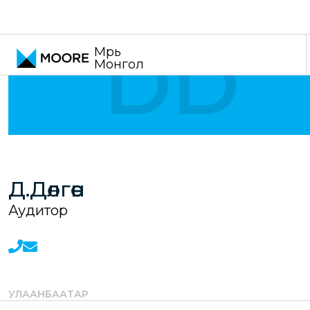
Үнэ шилжилтийн зөвлөх үйлчилгээ
DD
Мүүрь
Монгол
Д.Дөлгөөн
Аудитор
УЛААНБААТАР