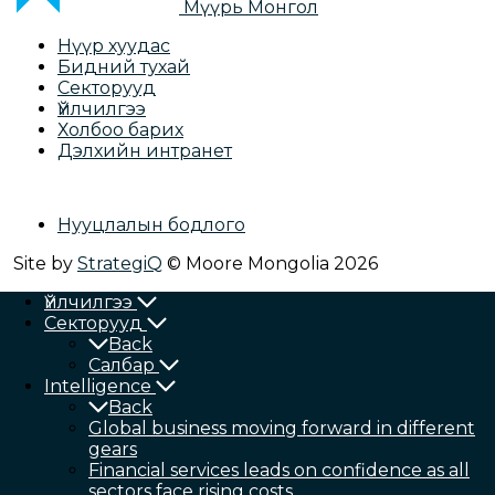
Мүүрь Монгол
Нүүр хуудас
Бидний тухай
Секторууд
Үйлчилгээ
Холбоо барих
Дэлхийн интранет
Нууцлалын бодлого
Site by
StrategiQ
© Moore Mongolia 2026
Үйлчилгээ
Секторууд
Back
Салбар
Intelligence
Back
Global business moving forward in different
gears
Financial services leads on confidence as all
sectors face rising costs