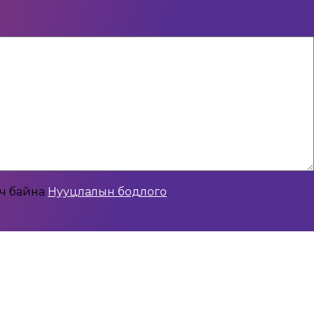
рч байна
Нууцлалын бодлого
.