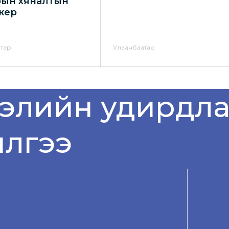
рын хяналтын
жер
тар
Улаанбаатар
дэлийн удирдла
илгээ