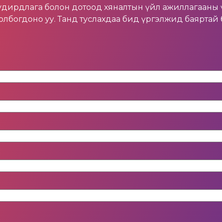
 удирдлага болон дотоод хяналтын үйл ажиллагааны 
лбогдоно уу. Танд туслахдаа бид үргэлжид баяртай 