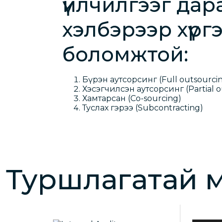
үйлчилгээг дар
хэлбэрээр хүрг
боломжтой:
Бүрэн аутсорсинг (Full outsourci
Хэсэгчилсэн аутсорсинг (Partial o
Хамтарсан (Co-sourcing)
Туслах гэрээ (Subcontracting)
Туршлагатай м