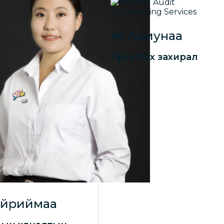
Ж. Ариунаа
Гүйцэтгэх захирал
айриймаа