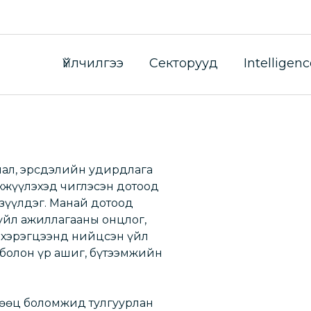
тын аутсорсин
Үйлчилгээ
Секторууд
Intelligenc
лал, эрсдэлийн удирдлага
хжүүлэхэд чиглэсэн дотоод
зүүлдэг. Манай дотоод
үйл ажиллагааны онцлог,
хэрэгцээнд нийцсэн үйл
болон үр ашиг, бүтээмжийн
нөөц боломжид тулгуурлан