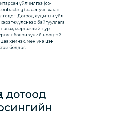
амтарсан үйлчилгээ (co-
contracting) зэрэг уян хатан
лгодог. Дотоод аудитын үйл
 хэрэгжүүлснээр байгууллага
лт авах, мэргэжлийн ур
ургалт болон хүний нөөцтэй
ацаа хэмнэх, мөн үнэ цэн
той болдог.
үд дотоод
орсингийн