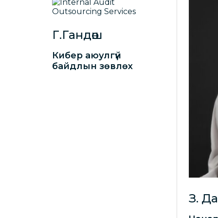
Г.Гандөш
Кибер аюулгүй
байдлын зөвлөх
З. Д