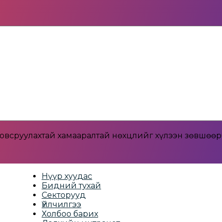
y
ловсруулахтай хамааралтай нөхцлийг хүлээн зөвшөө
Нүүр хуудас
Бидний тухай
Секторууд
Үйлчилгээ
Холбоо барих