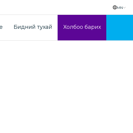
MN
гийн үйлчилгээ
e
Бидний тухай
Холбоо барих