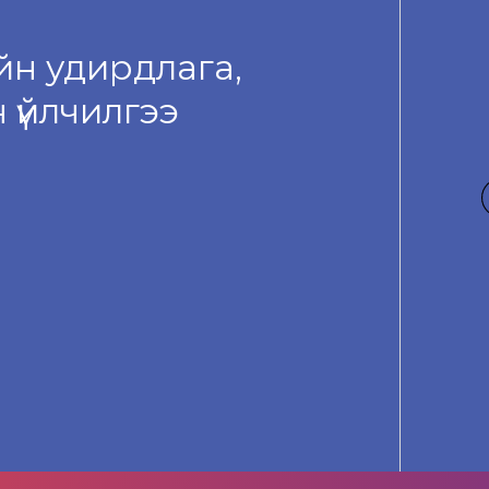
н удирдлага,
 үйлчилгээ