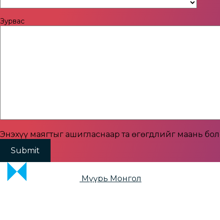
Countr
Зурвас
Энэхүү маягтыг ашигласнаар та өгөгдлийг маань бо
Мүүрь Монгол