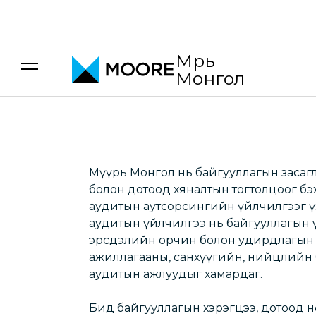
Үнэ шилжилтийн зөвлөх үйлчилгээ
Дотоод ауди
Мүүрь
Монгол
Бид танд туслахдаа баяртай байх болно!
Мүүрь Монгол нь байгууллагын засаг
болон дотоод хяналтын тогтолцоог бэ
аудитын аутсорсингийн үйлчилгээг ү
аудитын үйлчилгээ нь байгууллагын 
эрсдэлийн орчин болон удирдлагын 
ажиллагааны, санхүүгийн, нийцлийн 
аудитын ажлуудыг хамардаг.
Бид байгууллагын хэрэгцээ, дотоод 