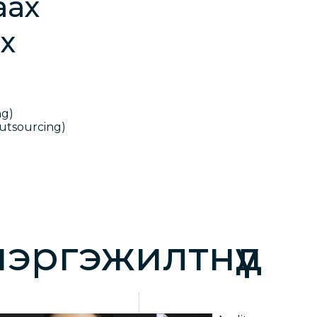
аах
эх
ng)
utsourcing)
эргэжилтнүүд