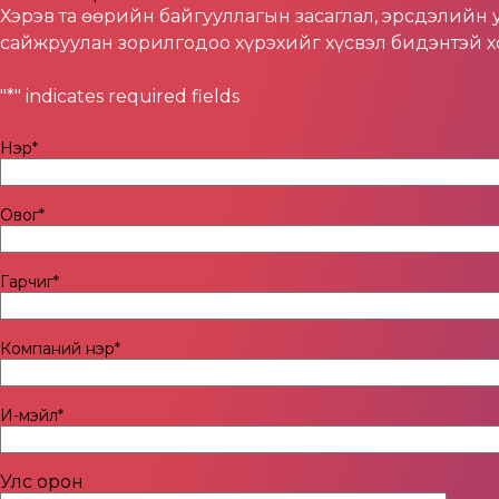
Хэрэв та өөрийн байгууллагын засаглал, эрсдэлийн
сайжруулан зорилгодоо хүрэхийг хүсвэл бидэнтэй хо
"
*
" indicates required fields
Нэр
*
Овог
*
Гарчиг
*
Компаний нэр
*
И-мэйл
*
Улс орон