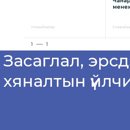
Чана
мене
Улаанбаатар
Улаанбаа
1
1
Засаглал, эрс
хяналтын үйлч