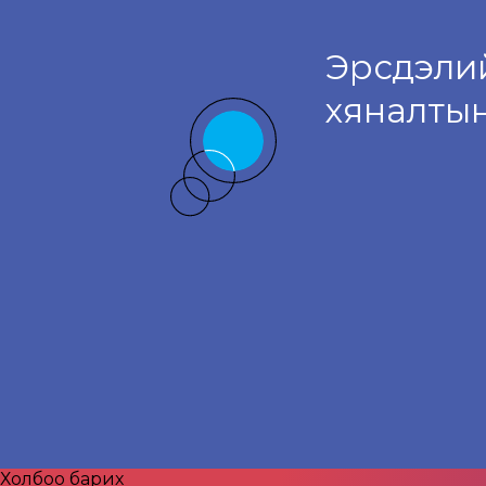
Эрсдэлий
хяналтын
Холбоо барих