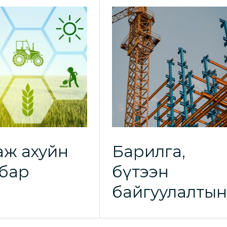
ө аж ахуйн
Барилга,
бар
бүтээн
байгуулалты
салбар