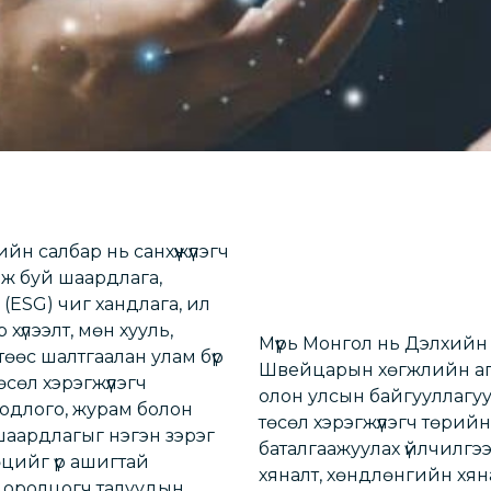
ийн салбар нь санхүүжүүлэгч
ж буй шаардлага,
(ESG) чиг хандлага, ил
хүлээлт, мөн хууль,
Мүүрь Монгол нь Дэлхийн
өөс шалтгаалан улам бүр
Швейцарын хөгжлийн аге
сөл хэрэгжүүлэгч
олон улсын байгууллагууд
 бодлого, журам болон
төсөл хэрэгжүүлэгч төрий
аардлагыг нэгэн зэрэг
баталгаажуулах үйлчилгэ
цийг үр ашигтай
хяналт, хөндлөнгийн хянал
, оролцогч талуудын