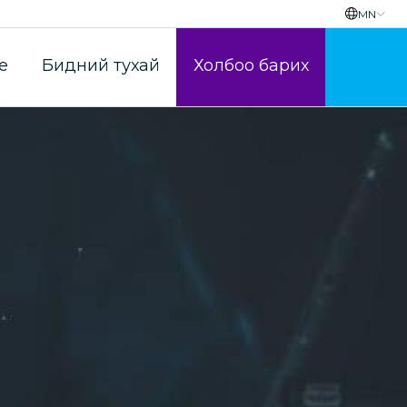
MN
e
Бидний тухай
Холбоо барих