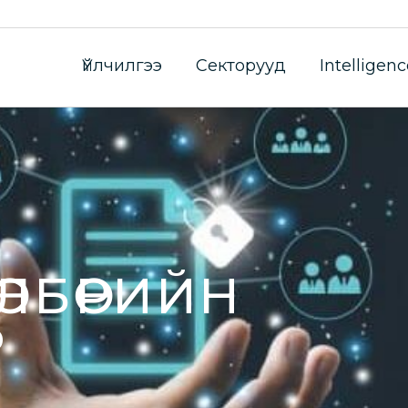
Үйлчилгээ
Секторууд
Intelligenc
ӨТӨЛБӨРИЙН
Р