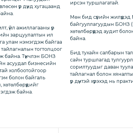
ирсэн туршлагатай.
влөсөн үр дүнд хугацаанд
байна.
Мөн бид сүүлийн жилүүдэ
байгууллагуудын БОНЗ (ES
лт, үйл ажиллагааны үр
хөтөлбөрүүдэд аудит болон
цийн зарцуулалтын ил
байна.
га улам нэмэгдэж байгаа
, тайлагналын тогтолцоог
Бид тухайн салбарын тал
ж байна. Түүнчлэн БОНЗ
сайн туршлагад тулгуурла
ийн асуудал бизнесийн
сорилтуудыг даван туулах
тай холбоотойгоор
тайлагнал болон хяналт
йгэм болон байгаль
үр дүнтэй хүрэхэд нь практи
, хөтөлбөрүүдийг
мэгдэж байна.