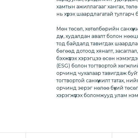
хамтын ажиллагааг хангах, төлө
нь хүрэх шаардлагатай тулгарч 
Мөн төсөл, хөтөлбөрийн санхүүжи
дүн, худалдан авалт болон нөө
тод байдалд тавигдах шаардла
бөгөөд дотоод хяналт, засаглал
бэхжүүлэх хэрэгцээ өсөн нэмэгдэ
(ESG) болон тогтвортой хөгжл
орчинд чухалаар тавигдаж буй
тогтвортой санхүүжилт татах, ни
орчинд эерэг нөлөө бүхий төсөл
хэрэгжүүлэх боломжууд улам нэ