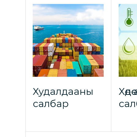
Худалдааны
Хөдө
салбар
сал