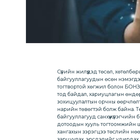
Сүүлийн жилүүдэд төсөл, хөтөлбөр
байгууллагуудын өсөн нэмэгдэ
тогтвортой хөгжил болон БОНЗ 
тод байдал, хариуцлагын өндөр 
зохицуулалтын орчны өөрчлөлт
нарийн төвөгтэй болж байна. Тө
байгууллагууд санхүүжүүлэгчийн
дотоодын хууль тогтоомжийн ш
хангахын зэрэгцээ төслийн нөө
зарцуулах, эрсдэлийг удирдах