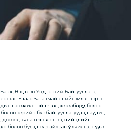
 Банк, Нэгдсэн Үндэстний Байгууллага,
нтлаг, Улаан Загалмайн нийгэмлэг зэрэг
ын санхүүжилттэй төсөл, хөтөлбөрүүд болон
н болон төрийн бус байгууллагуудад аудит,
э, дотоод хяналтын үнэлгээ, нийцлийн
т болон бусад тусгайлсан үйлчилгээг үзүүлж