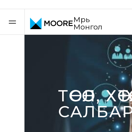
Мүүрь
Монгол
Үнэ шилжилтийн зөвлөх үйлчилгээ
ТӨСӨЛ, Х
САЛБА