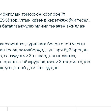
д Монголын томоохон корпорейт
G) зорилтын хүрээнд хэрэгжүүлж буй төсөл,
 баталгаажуулах үйлчилгээ үзүүлэн ажиллаж
аарх мэдлэг, туршлага болон олон улсын
н төсөл, хөтөлбөрүүдэд тулгарч буй эрсдэл,
, санхүүжүүлэгчийн шаардлагыг хангах,
ын орчныг сайжруулах, төслийн зорилгодоо
к, үнэ цэнтэй дэмжлэг үзүүлдэг.