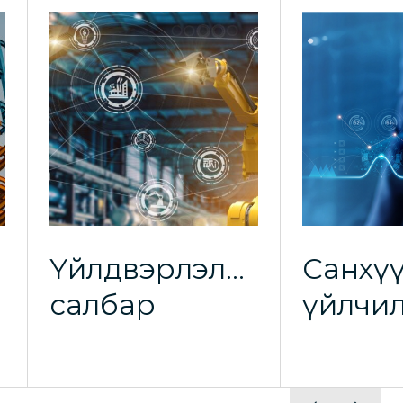
Үйлдвэрлэлийн
Санхү
салбар
үйлчил
н