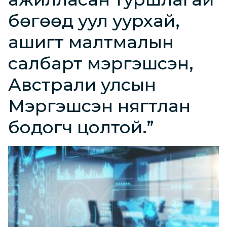
бөгөөд уул уурхай,
ашигт малтмалын
салбарт мэргэшсэн,
Австрали улсын
Мэргэшсэн нягтлан
бодогч цолтой.”