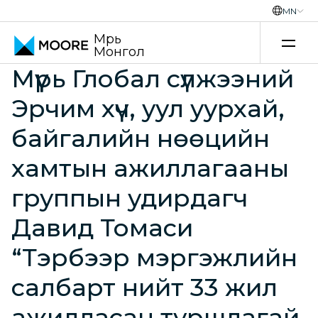
MN
Мүүрь
Монгол
Үнэ шилжилтийн зөвлөх үйлчилгээ
Мүүрь Глобал сүлжээний
Эрчим хүч, уул уурхай,
байгалийн нөөцийн
хамтын ажиллагааны
группын удирдагч
Давид Томаси
“Тэрбээр мэргэжлийн
салбарт нийт 33 жил
ажилласан туршлагай