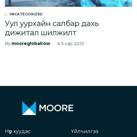
UNCATEGORIZED
Уул уурхайн салбар дахь
дижитал шилжилт
By
mooreglobalrow
6 5 сар 2025
Мүүрь Монгол
Нүүр хуудас
Үйлчилгээ